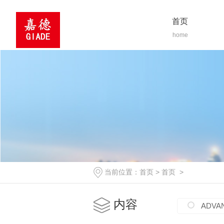
首页
home
当前位置：
首页
>
首页
>
内容
内容
ADVA